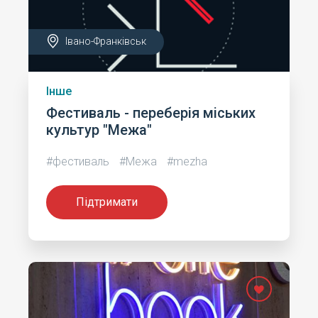
Івано-Франківськ
Інше
Фестиваль - переберія міських
культур "Межа"
#фестиваль
#Межа
#mezha
Підтримати