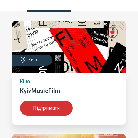
Київ
Кіно
KyivMusicFilm
Підтримати