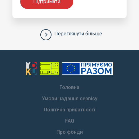
Підтримати
Переглянути більше
Головна
Умови надання сервісу
Політика приватності
FAQ
Про фонди