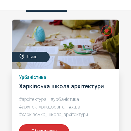
Львів
Урбаністика
Харківська школа архітектури
#архітектура
#урбаністика
#архітектурна_освіта
#хша
#харківська_школа_архітектури