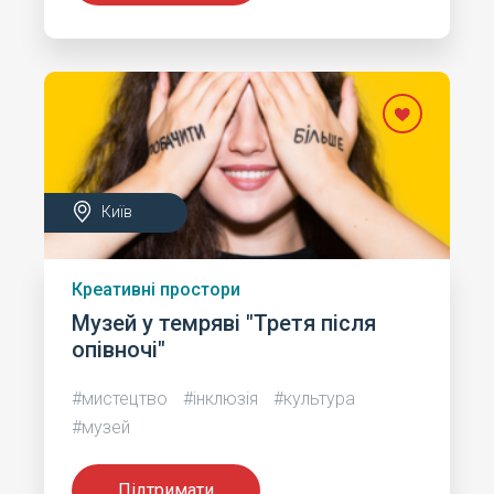
Київ
Креативні простори
Музей у темряві "Третя після
опівночі"
#мистецтво
#інклюзія
#культура
#музей
Підтримати