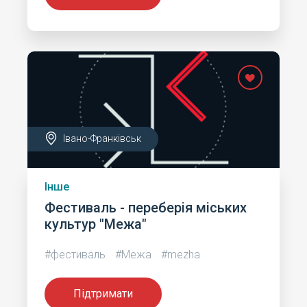
Івано-Франківськ
Інше
Фестиваль - переберія міських
культур "Межа"
#фестиваль
#Межа
#mezha
Підтримати