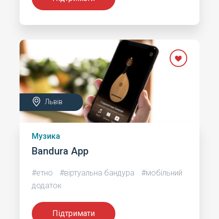
Львів
Музика
Bandura App
#етно
#віртуальна бандура
#мобільний
додаток
Підтримати