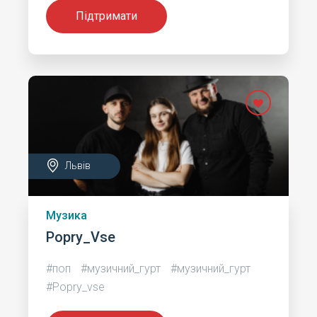
Підтримати
Львів
Музика
Popry_Vse
#поп
#музичний_гурт
#музичний_гурт
#Popry_vse