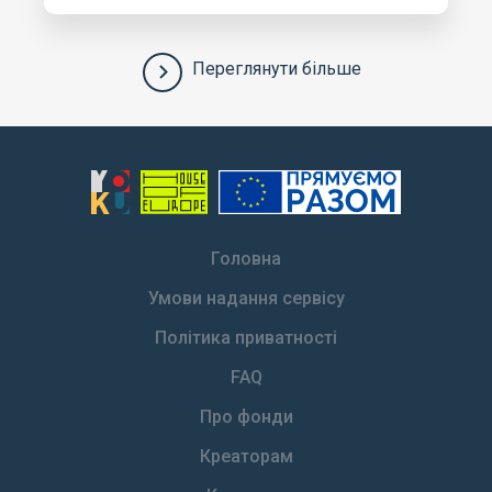
Переглянути більше
Головна
Умови надання сервісу
Політика приватності
FAQ
Про фонди
Креаторам