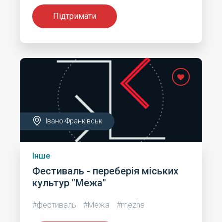
Підтримати
Івано-Франківськ
Інше
Фестиваль - переберія міських
культур "Межа"
#фестиваль
#Межа
#mezha