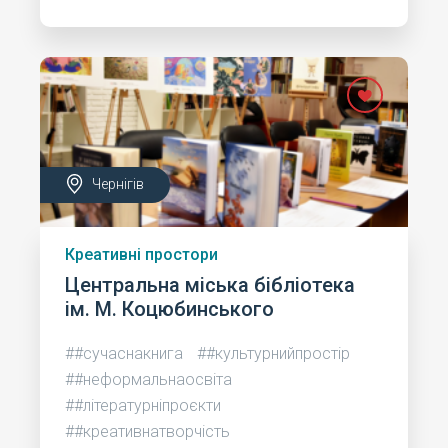
Чернігів
Креативні простори
Центральна міська бібліотека
ім. М. Коцюбинського
##сучаснакнига
##культурнийпростір
##неформальнаосвіта
##літературніпроєкти
##креативнатворчість