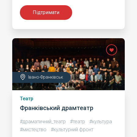
Підтримати
Івано-Франківськ
Театр
Франківський драмтеатр
#драматичний_театр
#театр
#культура
#мистецтво
#культурний фронт