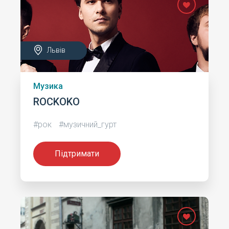
Львів
Музика
ROCKOKO
#рок
#музичний_гурт
Підтримати