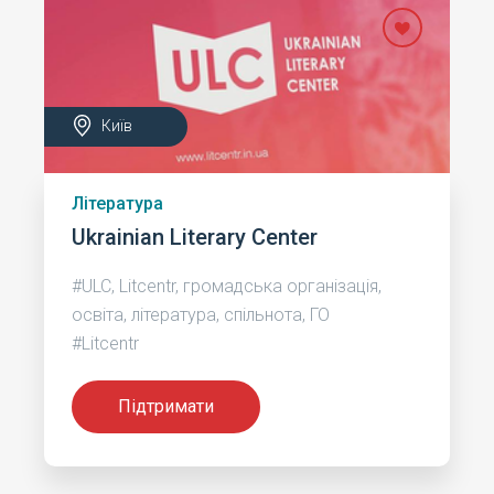
Київ
Література
Ukrainian Literary Center
#ULC, Litcentr, громадська організація,
освіта, література, спільнота, ГО
#Litcentr
Підтримати