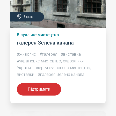
Львів
Візуальне мистецтво
галерея Зелена канапа
#живопис
#галерея
#виставка
#українське мистецтво, художники
України, галерея сучасного мистецтва,
виставки
#галерея Зелена канапа
Підтримати