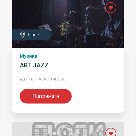
Рівне
Музика
ART JAZZ
#джаз
#фестиваль
Підтримати