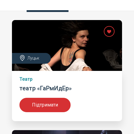
Луцьк
Театр
театр «ГаРмИдЕр»
Підтримати