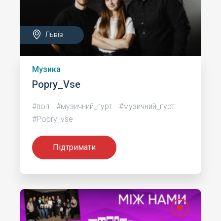
Львів
Музика
Popry_Vse
#поп
#музичний_гурт
#музичний_гурт
#Popry_vse
Підтримати