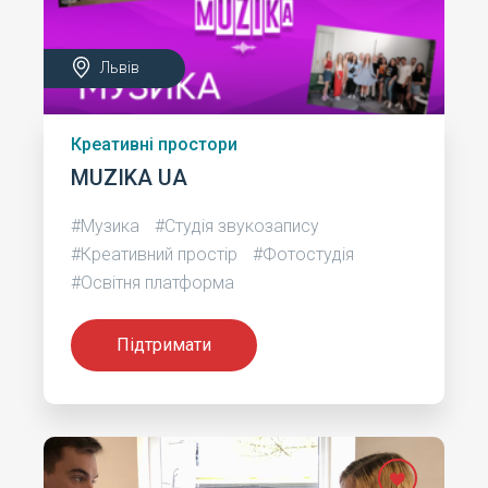
Львів
Креативні простори
MUZIKA UA
#Музика
#Студія звукозапису
#Креативний простір
#Фотостудія
#Освітня платформа
Підтримати