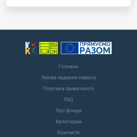
Головна
Умови надання сервісу
Політика приватності
FAQ
Про фонди
Креаторам
Контакти