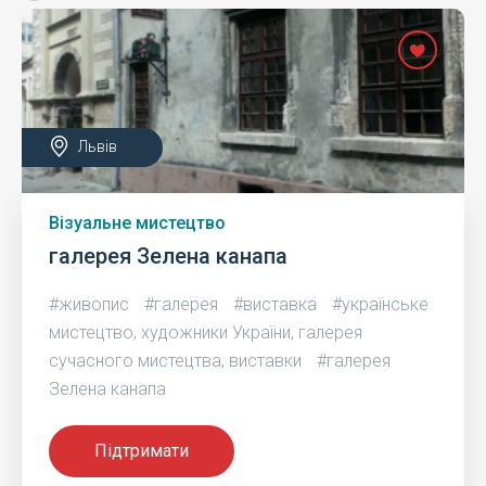
Львів
Візуальне мистецтво
галерея Зелена канапа
#живопис
#галерея
#виставка
#українське
мистецтво, художники України, галерея
сучасного мистецтва, виставки
#галерея
Зелена канапа
Підтримати