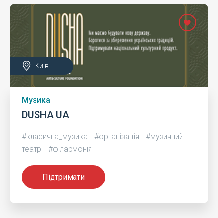
Київ
Музика
DUSHA UA
#класична_музика
#організація
#музичний
театр
#філармонія
Підтримати