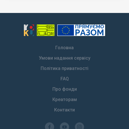
Головна
Умови надання сервісу
Політика приватності
FAQ
Про фонди
Креаторам
Контакти