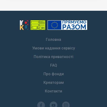
Головна
Умови надання сервісу
Політика приватності
FAQ
Про фонди
Креаторам
Контакти