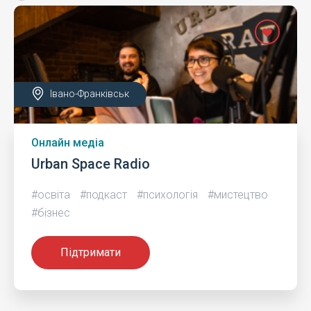
Івано-Франківськ
Онлайн медіа
Urban Space Radio
#освіта
#подкаст
#психологія
#мистецтво
#бізнес
Підтримати