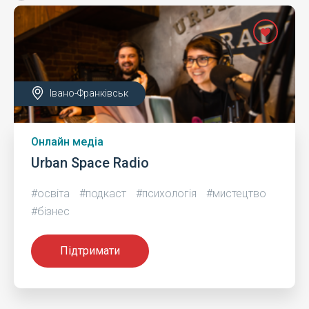
Івано-Франківськ
Онлайн медіа
Urban Space Radio
#освіта
#подкаст
#психологія
#мистецтво
#бізнес
Підтримати