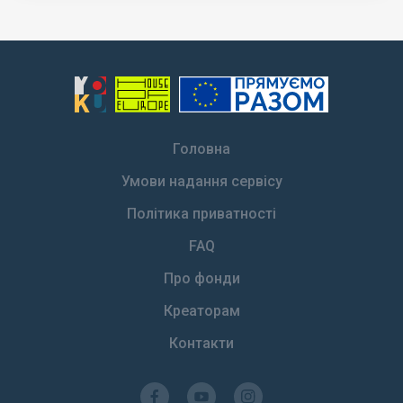
Головна
Умови надання сервісу
Політика приватності
FAQ
Про фонди
Креаторам
Контакти