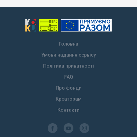
Головна
Умови надання сервісу
Політика приватності
FAQ
Про фонди
Креаторам
Контакти