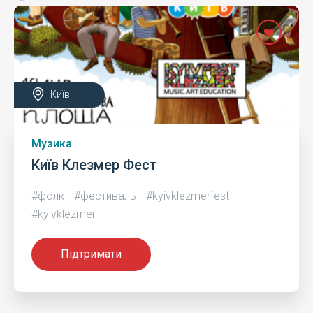
Київ
Музика
Київ Клезмер Фест
#фолк
#фестиваль
#kyivklezmerfest
#kyivklezmer
Підтримати