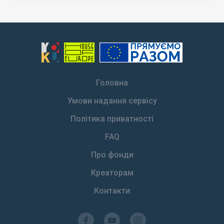
Головна
Умови надання сервісу
Політика приватності
FAQ
Про фонди
Креаторам
Контакти