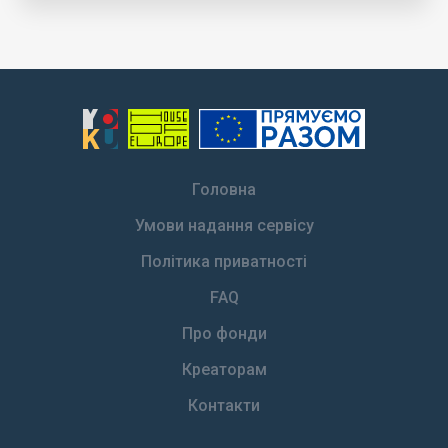
Головна
Умови надання сервісу
Політика приватності
FAQ
Про фонди
Креаторам
Контакти