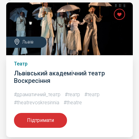
Львів
Театр
Львівський академічний театр
Воскресіння
#драматичний_театр
#театр
#театр
#theatrevoskresinnia
#theatre
Підтримати