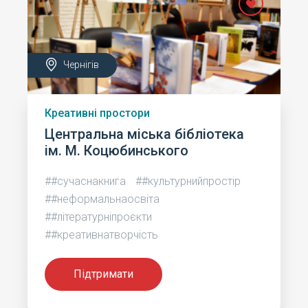
Чернігів
Креативні простори
Центральна міська бібліотека
ім. М. Коцюбинського
##сучаснакнига
##культурнийпростір
##неформальнаосвіта
##літературніпроєкти
##креативнатворчість
Підтримати