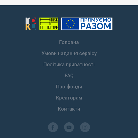
Головна
Умови надання сервісу
Політика приватності
FAQ
Про фонди
Креаторам
Контакти