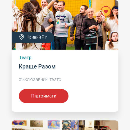
Кривий Ріг
Театр
Краще Разом
#інклюзавний_театр
Підтримати