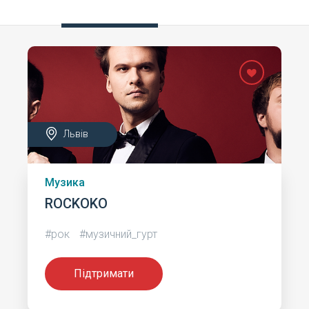
Львів
Музика
ROCKOKO
#рок
#музичний_гурт
Підтримати