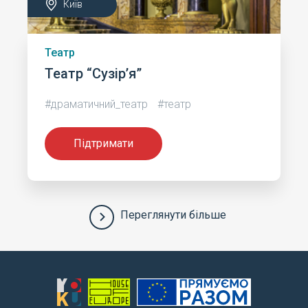
Київ
Театр
Театр “Сузір’я”
#драматичний_театр
#театр
Підтримати
Переглянути більше