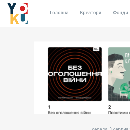
Головна
Креатори
Фонди
середа, 3 серпня 