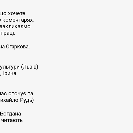
кщо хочете
в коментарях.
о закликаємо
праці.
на Огаркова,
ультури (Львів)
 Ірина
ас оточує та
Михайло Рудь)
 Богдана
і читають