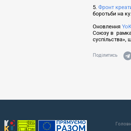
5.
Фронт креати
боротьби на ку
Оновлення
Yo
Союзу в
рамка
суспільства»,
Поділитись
Голов