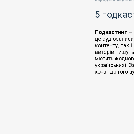
5 подкас
Подкастинг
— 
це аудіозаписи
контенту, так 
авторів пишуть
містить жодного
українських). З
хоча і до того 