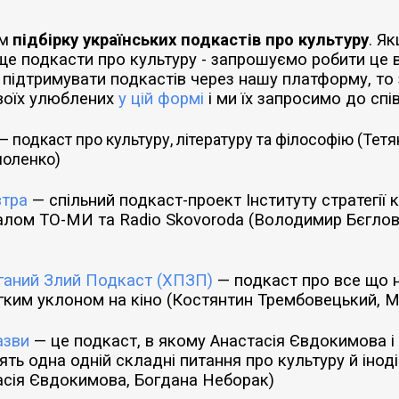
ам
підбірку українських подкастів про культуру
. Я
ще подкасти про культуру - запрошуємо робити це 
 підтримувати подкастів через нашу платформу, т
воїх улюблених
у цій формі
і ми їх запросимо до спів
— подкаст про культуру, літературу та філософію (Тетя
оленко)
втра
— спільний подкаст-проект Інституту стратегії к
алом ТО-МИ та Radio Skovoroda (Володимир Бєглов,
аний Злий Подкаст (ХПЗП)
— подкаст про все що н
егким уклоном на кіно (Костянтин Трембовецький, 
азви
— це подкаст, в якому Анастасія Євдокимова і
ть одна одній складні питання про культуру й інод
асія Євдокимова, Богдана Неборак)