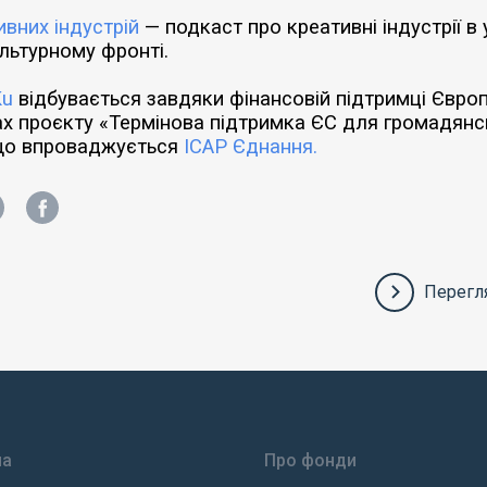
вних індустрій
— подкаст про креативні індустрії в 
льтурному фронті.
Ku
відбувається завдяки фінансовій підтримці Євро
х проєкту «Термінова підтримка ЄС для громадянс
 що впроваджується
ІСАР Єднання
.
Перегля
на
Про фонди