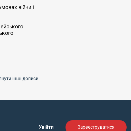
умовах війни і
пейського
ького
нути інші дописи
Увійти
Зареєструватися