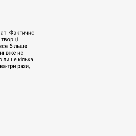
ат. Фактично
 творці
все більше
ні
вже не
о лише кілька
ва-три рази,