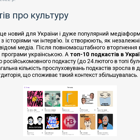
тів про культуру
це новий для України і дуже
популярний
медіаформ
 з історіями чи інтерв’ю. Їх створюють, як незалежні
і відомі медіа. Після повномасштабного вторгнення 
 програми українською. А
топ-10 подкастів в Украї
 російськомовного подкасту (до 24 лютого в топі бул
агальна кількість прослуховувань подкастів зросла в д
аудиторія, що споживає такий контекст збільшувалась.