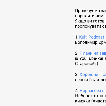
Пропонуємо в
порадити нам 
Якщо ви готові
пропонувати с
1.
Kult: Podcast
Володимир Єрм
2.
Плани на за
із YouTube-кан
Старовойт)
3.
Хороший Пог
непокоїть, з л
4.
Наразі без н
Неборак ставля
книжки (Анаст