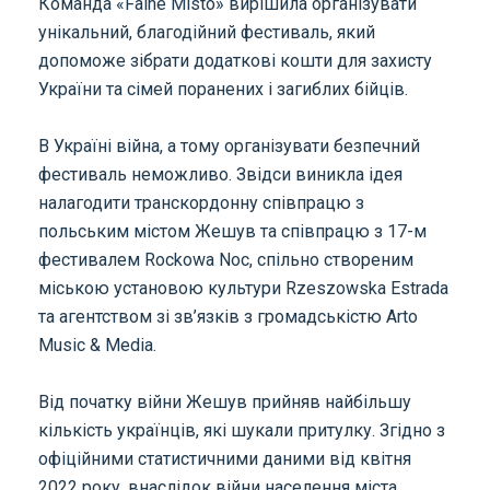
Команда «Faine Misto» вирішила організувати
унікальний, благодійний фестиваль, який
допоможе зібрати додаткові кошти для захисту
України та сімей поранених і загиблих бійців.
В Україні війна, а тому організувати безпечний
фестиваль неможливо. Звідси виникла ідея
налагодити транскордонну співпрацю з
польським містом Жешув та співпрацю з 17-м
фестивалем Rockowa Noc, спільно створеним
міською установою культури Rzeszowska Estrada
та агентством зі зв’язків з громадськістю Arto
Music & Media.
Від початку війни Жешув прийняв найбільшу
кількість українців, які шукали притулку. Згідно з
офіційними статистичними даними від квітня
2022 року, внаслідок війни населення міста