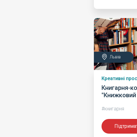
Львів
Креативні про
Книгарня-ко
"Книжковий
#книгарня
Підтрима