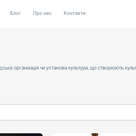
Блог
Про нас
Контакти
адська організація чи установа культури, що створюють кул