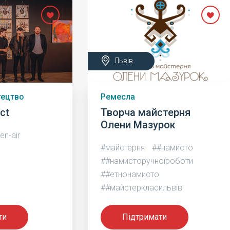
Львів
тецтво
Ремесла
ect
Творча майстерня
Олени Мазурок
en-air
#майстерня
##намисто
##намисторучноїроботи
##етнонамисто
##майстеркласильвів
ти
Підтримати