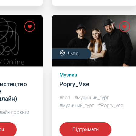
Львів
Музика
мистецтво
Popry_Vse
e
#поп
#музичний_гурт
нлайн)
#музичний_гурт
#Popry_vse
лайн-проєкти
ти
Підтримати