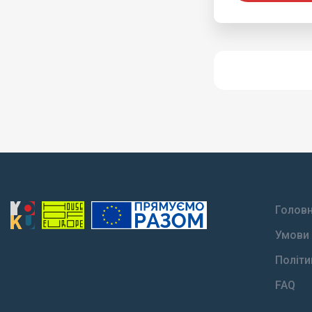
Голов
Умови 
Політи
FAQ