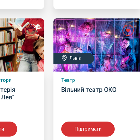
Львів
стори
Театр
терія
Вільний театр ОКО
 Лев"
ти
Підтримати