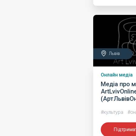
Львів
Онлайн медіа
Медіа про 
ArtLvivOnlin
(АртЛьвівО
#культура
#он
Підтрима