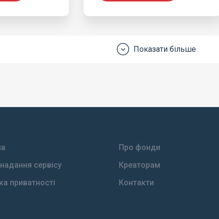
Показати більше
на
Про фонди
надання сервісу
Креаторам
ка приватності
Контакти