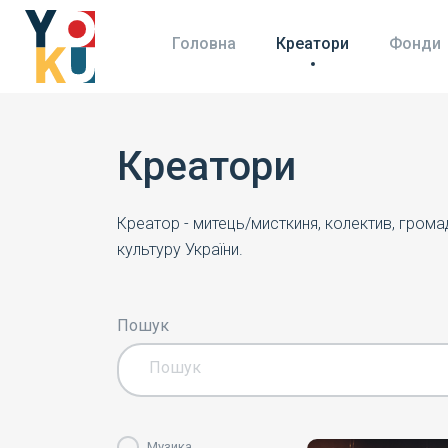
Головна
Креатори
Фонди
Креатори
Креатор - митець/мисткиня, колектив, гром
культуру України.
Пошук
Музика