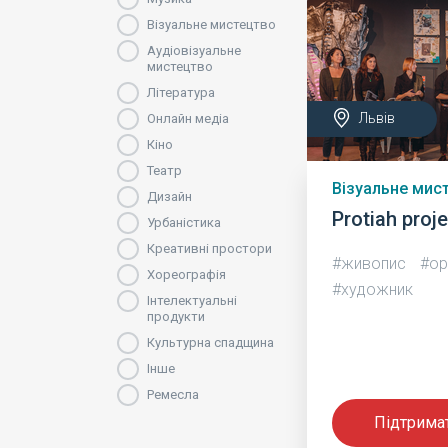
Візуальне мистецтво
Аудіовізуальне
мистецтво
Література
Львів
Онлайн медіа
Кіно
Театр
Візуальне мис
Дизайн
Protiah proj
Урбаністика
Креативні простори
#живопис
#op
Хореографія
#художник
Інтелектуальні
продукти
Культурна спадщина
Інше
Ремесла
Підтрима