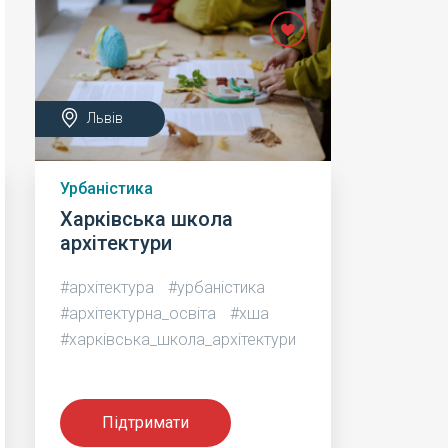
Львів
Урбаністика
Харківська школа
архітектури
#архітектура
#урбаністика
#архітектурна_освіта
#хша
#харківська_школа_архітектури
Підтримати