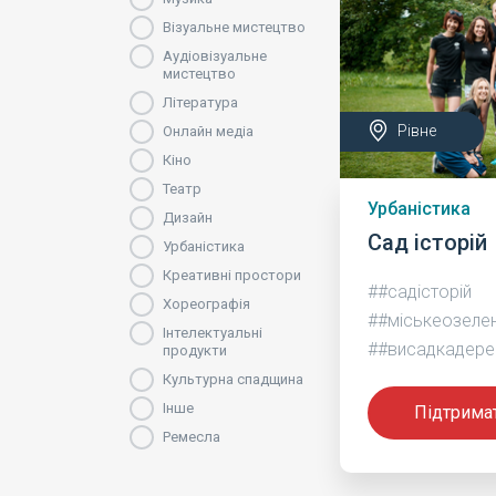
Візуальне мистецтво
Аудіовізуальне
мистецтво
Література
Рівне
Онлайн медіа
Кіно
Театр
Урбаністика
Дизайн
Сад історій
Урбаністика
Креативні простори
##садісторій
Хореографія
##міськеозеле
Інтелектуальні
##висадкадере
продукти
Культурна спадщина
Інше
Підтрима
Ремесла