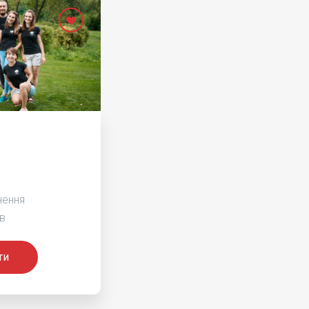
нення
в
ти