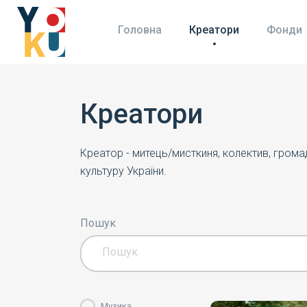
Головна
Креатори
Фонди
Креатори
Креатор - митець/мисткиня, колектив, гром
культуру України.
Пошук
Музика