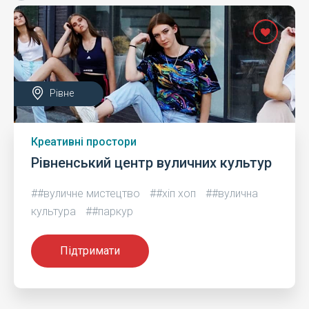
Рівне
Креативні простори
Рівненський центр вуличних культур
##вуличне мистецтво
##хіп хоп
##вулична
культура
##паркур
Підтримати