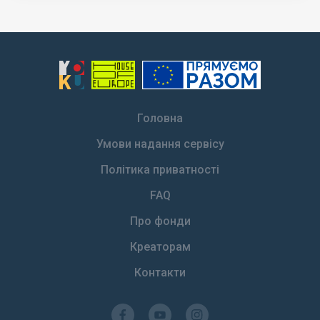
Головна
Умови надання сервісу
Політика приватності
FAQ
Про фонди
Креаторам
Контакти