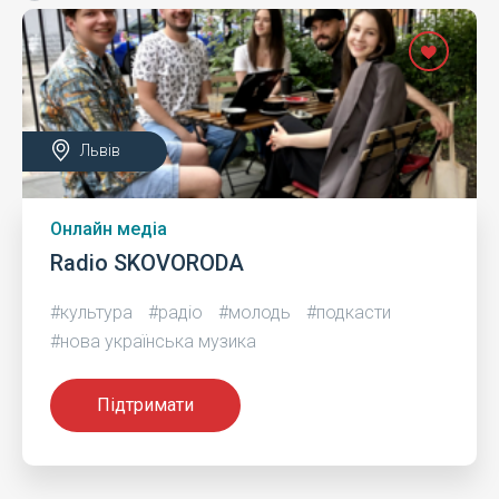
Львів
Онлайн медіа
Radio SKOVORODA
#культура
#радіо
#молодь
#подкасти
#нова українська музика
Підтримати