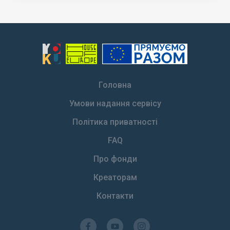
Головна
Умови надання сервісу
Політика приватності
FAQ
Про фонди
Креаторам
Контакти