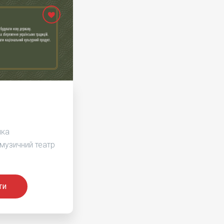
ика
музичний театр
ти