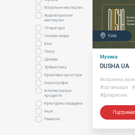
Візуальне мистецтво
Аудіовізуальне
мистецтво
Література
Київ
Онлайн медіа
Кіно
Театр
Музика
Дизайн
DUSHA UA
Урбаністика
Креативні простори
#класична_муз
Хореографія
#організація
#
Інтелектуальні
#філармонія
продукти
Культурна спадщина
Інше
Підтрима
Ремесла