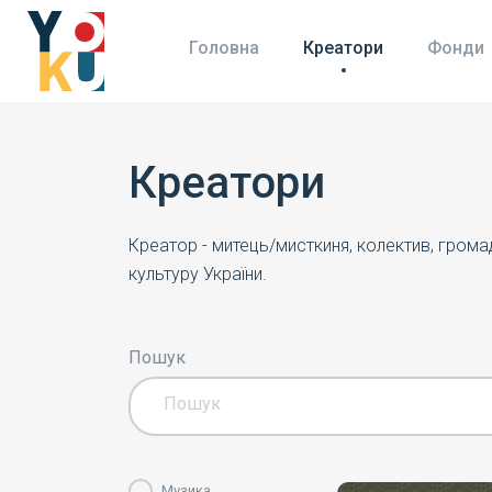
Головна
Креатори
Фонди
Креатори
Креатор - митець/мисткиня, колектив, гром
культуру України.
Пошук
Музика