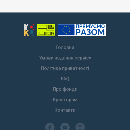
Головна
Умови надання сервісу
Політика приватності
FAQ
Про фонди
Креаторам
Контакти