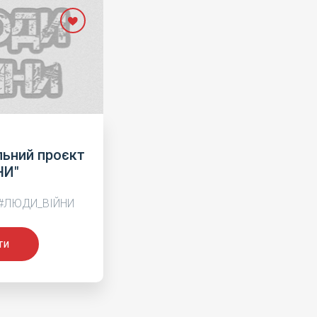
ьний проєкт
НИ"
#ЛЮДИ_ВІЙНИ
ти