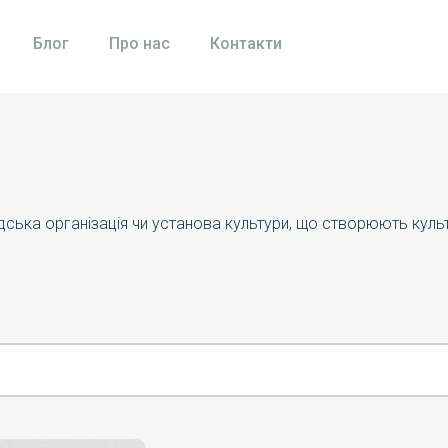
Блог
Про нас
Контакти
адська організація чи установа культури, що створюють кул