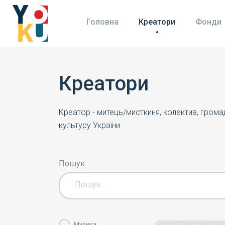
Головна
Креатори
Фонди
Креатори
Креатор - митець/мисткиня, колектив, гром
культуру України.
Пошук
Музика