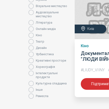
Візуальне мистецтво
Аудіовізуальне
мистецтво
Література
Київ
Онлайн медіа
Кіно
Театр
Кіно
Дизайн
Документал
Урбаністика
"ЛЮДИ ВІЙ
Креативні простори
Хореографія
#LIUDY_VIINY
Інтелектуальні
продукти
Культурна спадщина
Підтрима
Інше
Ремесла