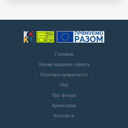
Головна
Умови надання сервісу
Політика приватності
FAQ
Про фонди
Креаторам
Контакти