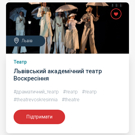
Львів
Театр
Львівський академічний театр
Воскресіння
#драматичний_театр
#театр
#театр
#theatrevoskresinnia
#theatre
Підтримати